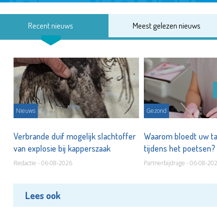
Recent nieuws
Meest gelezen nieuws
Nieuws
Gezond
d
Verbrande duif mogelijk slachtoffer
Waarom bloedt uw t
van explosie bij kapperszaak
tijdens het poetsen?
Redactie - 06-08-2026
Partnerbijdrage - 06-08-20
Lees ook