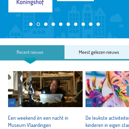
Recent nieuws
Meest gelezen nieuws
Uit
Uit
Een weekend én een nacht in
De leukste activiteit
Museum Vlaardingen
kinderen in eigen st