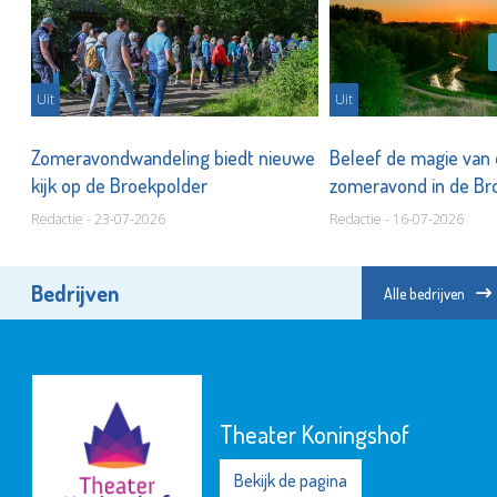
Uit
Uit
n
Zomeravondwandeling biedt nieuwe
Beleef de magie van
kijk op de Broekpolder
zomeravond in de Br
Redactie - 23-07-2026
Redactie - 16-07-2026
Bedrijven
Alle bedrijven
Theater Koningshof
Bekijk de pagina