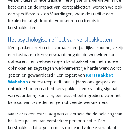
verkent deze unieke traditie. Terwijl we ons verdiepen in de
betekenis en de impact van kerstpakketten, werpen we ook
een specifieke blik op Vlaardingen, waar de traditie een
lokale tint krijgt door de voorkeuren en trends in
kerstpakketten.
Het psychologisch effect van kerstpakketten
Kerstpakketten zijn niet zomaar een jaarlijkse routine; ze zijn
een tastbaar teken van waardering die de werkvloer kan
opfleuren. Een weloverwogen kerstpakket kan het moreel
opkrikken en zegt tegen werknemers: “Je harde werk wordt
gezien en gewaardeerd.” Een expert van
Kerstpakket
Webshop
onderstreepte dit punt tijdens ons gesprek en
onthulde hoe een attent kerstpakket een krachtig signaal
van waardering kan zijn, een essentieel ingrediënt voor het
behoud van tevreden en gemotiveerde werknemers.
Maar er is een extra laag van attentheid die de beleving van
het kerstpakket kan versterken: personalisatie. Een
kerstpakket dat afgestemd is op de individuele smaak of