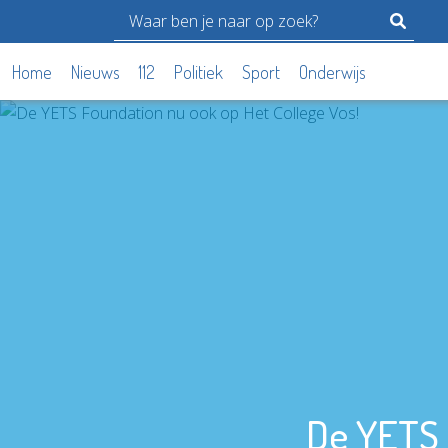
Home
Nieuws
112
Politiek
Sport
Onderwijs
De YETS 