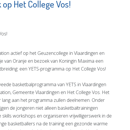
op Het College Vos!
huis De
Shell Pernis
Luiken
Bekijk de pagina
e pagina
on actief op het Geuzencollege in Vlaardingen en
tje van Oranje en bezoek van Koningin Maxima een
uitbreiding: een YETS-programma op Het College Vos!
tweede basketbalprogramma van YETS in Vlaardingen
tion, Gemeente Vlaardingen en Het College Vos. Het
ar lang aan het programma zullen deelnemen. Onder
jgen de jongeren niet alleen basketbaltrainingen
skills workshops en organiseren vrijwilligerswerk in de
jonge basketballers na de training een gezonde warme