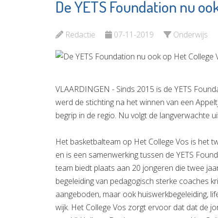
De YETS Foundation nu ook 
Virati
Aanloop
Uitvaartverzorging
Groene 
Redactie
07-11-2019
Onderwijs
Bekijk de pagina
Bekijk d
VLAARDINGEN - Sinds 2015 is de YETS Foundati
werd de stichting na het winnen van een Appel
begrip in de regio. Nu volgt de langverwachte 
Het basketbalteam op Het College Vos is het 
en is een samenwerking tussen de YETS Founda
team biedt plaats aan 20 jongeren die twee ja
begeleiding van pedagogisch sterke coaches kri
aangeboden, maar ook huiswerkbegeleiding, life 
wijk. Het College Vos zorgt ervoor dat dat de 