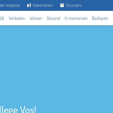
de redactie
Adverteren
Dossiers
Uit
Winkelen
Wonen
Gezond
In memoriam
Bedrijven
lege Vos!