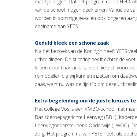
maaltijd krijgen. Dat het programma op Het Coll
van de school mogen deelnemen. Vanuit de sa
worden in sommige gevallen ook jongeren aang
deelname aan YETS.
Geduld bleek een schone zaak
Na het bezoek van de Koningin heeft YETS veel 
uitbreidingen. De stichting heeft echter de voe
leiden door financiële kansen die zich voordo
rolmodellen die wij kunnen inzetten om daadwer
zaak, want nu was de tijd rijp om deze uitbreidi
Extra begeleiding om de juiste keuzes t
Het College Vos is een VMBO-school met maar l
Basisberoepsgerichte Leerweg (BBL), Kaderbe
Leerwegondersteunend Onderwijs (LWOO). Dat l
zorg. Het programma van YETS heeft als doel om 