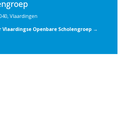
engroep
040, Vlaardingen
r Vlaardingse Openbare Scholengroep →