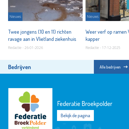
Nieuws
Nieuws
nu
Twee jongens (10 en 11) richten
Weer verf op ramen 
ravage aan in Vlietland ziekenhuis
kapper
Redactie - 26-01-2026
Redactie - 17-12-2025
Bedrijven
Alle bedrijven
Federatie Broekpolder
Bekijk de pagina