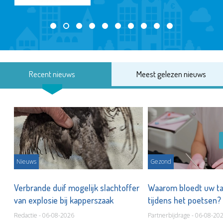
Recent nieuws
Meest gelezen nieuws
Nieuws
Gezond
d
Verbrande duif mogelijk slachtoffer
Waarom bloedt uw t
van explosie bij kapperszaak
tijdens het poetsen?
Redactie - 06-08-2026
Partnerbijdrage - 06-08-20