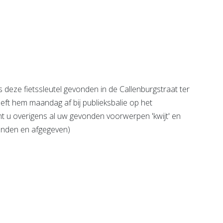
Fonds Schiedam
Vlaardingen e.o.
e pagina
Bekijk de pagina
eze fietssleutel gevonden in de Callenburgstraat ter
eeft hem maandag af bij publieksbalie op het
 u overigens al uw gevonden voorwerpen 'kwijt' en
onden en afgegeven)