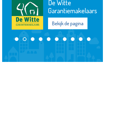
De Witte
Garantiemakelaars
Bekijk de pagina