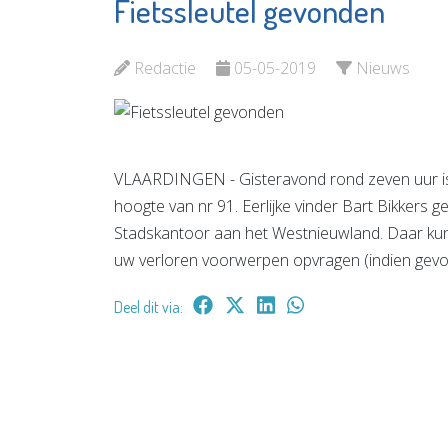
Fietssleutel gevonden
Vlaardingen in
Naut
Beweging
Bekijk d
Redactie
05-05-2019
Nieuws
Bekijk de pagina
VLAARDINGEN - Gisteravond rond zeven uur is d
hoogte van nr 91. Eerlijke vinder Bart Bikkers g
Stadskantoor aan het Westnieuwland. Daar kunt
uw verloren voorwerpen opvragen (indien gev
Deel dit via: