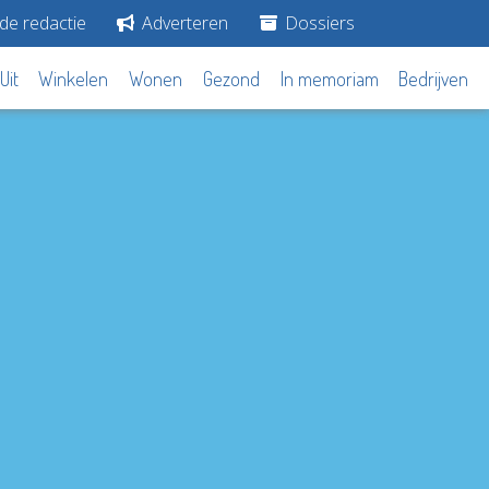
de redactie
Adverteren
Dossiers
Uit
Winkelen
Wonen
Gezond
In memoriam
Bedrijven