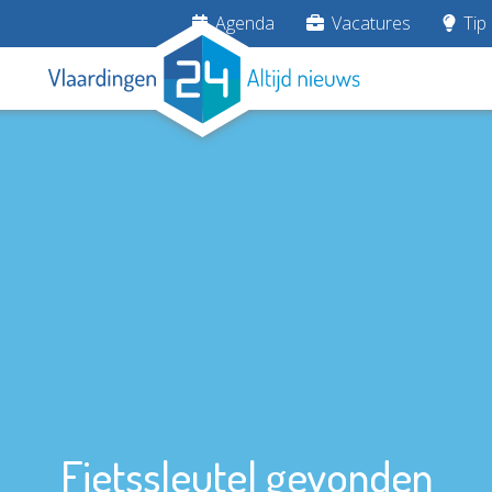
Agenda
Vacatures
Tip 
Fietssleutel gevonden