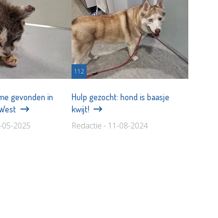
112
me gevonden in
Hulp gezocht: hond is baasje
-West
kwijt!
7-05-2025
Redactie - 11-08-2024