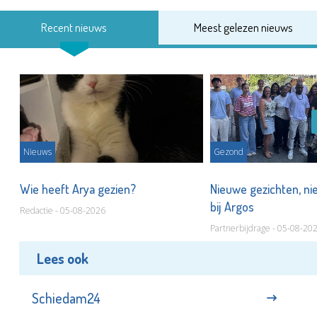
Recent nieuws
Meest gelezen nieuws
Nieuws
Gezond
s
Wie heeft Arya gezien?
Nieuwe gezichten, ni
bij Argos
Redactie - 05-08-2026
Partnerbijdrage - 05-08-20
Lees ook
Schiedam24