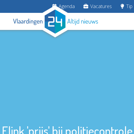
Agenda
Vacatures
Tip 
Flink 'prijs' bij politiecontrole