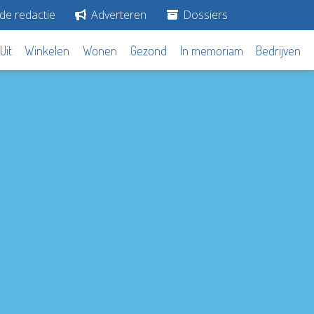
de redactie
Adverteren
Dossiers
Uit
Winkelen
Wonen
Gezond
In memoriam
Bedrijven