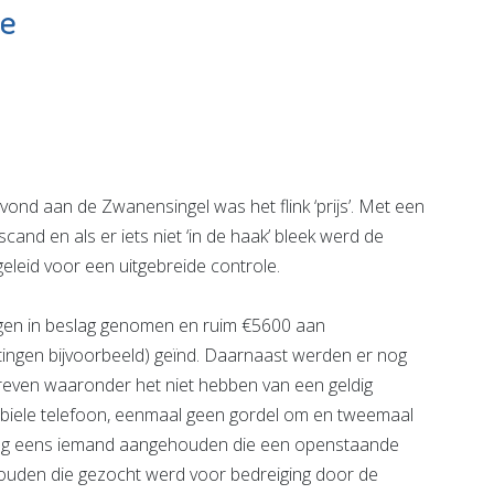
le
tje aan
Podotherapie
gio
Van Zanten
Bekijk de pagina
eg Noord
e pagina
ond aan de Zwanensingel was het flink ‘prijs’. Met een
d en als er iets niet ‘in de haak’ bleek werd de
leid voor een uitgebreide controle.
uigen in beslag genomen en ruim €5600 aan
stingen bijvoorbeeld) geïnd. Daarnaast werden er nog
reven waaronder het niet hebben van een geldig
obiele telefoon, eenmaal geen gordel om en tweemaal
k nog eens iemand aangehouden die een openstaande
ouden die gezocht werd voor bedreiging door de