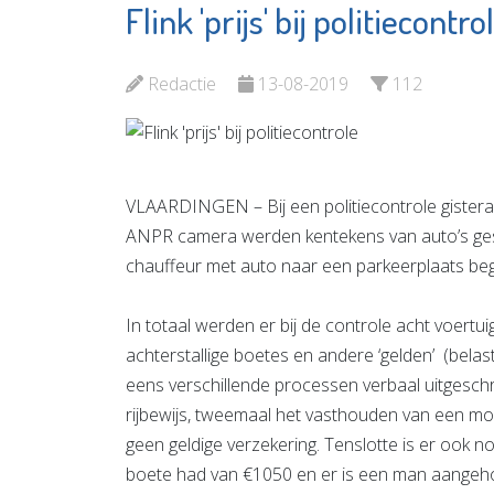
Flink 'prijs' bij politiecontro
Zorgmaa
Museum
Huis Re
Vlaardingen
Nieuwe
Redactie
13-08-2019
112
Bekijk de pagina
Waterw
Bekijk d
VLAARDINGEN – Bij een politiecontrole gisterav
ANPR camera werden kentekens van auto’s gescan
chauffeur met auto naar een parkeerplaats bege
In totaal werden er bij de controle acht voert
achterstallige boetes en andere ‘gelden’ (bela
eens verschillende processen verbaal uitgesch
rijbewijs, tweemaal het vasthouden van een m
geen geldige verzekering. Tenslotte is er oo
boete had van €1050 en er is een man aangeh