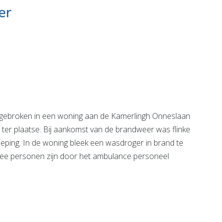
er
van Son -
MAES notarissen
 voor
,
Bekijk de pagina
ische
e &
ijn
e pagina
tgebroken in een woning aan de Kamerlingh Onneslaan
er plaatse. Bij aankomst van de brandweer was flinke
eping. In de woning bleek een wasdroger in brand te
wee personen zijn door het ambulance personeel