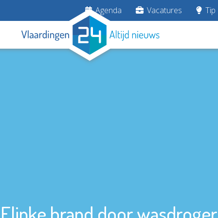
Agenda
Vacatures
Tip 
Flinke brand door wasdroger