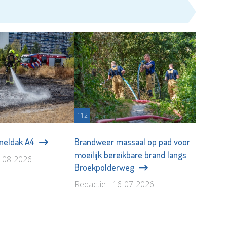
112
nneldak A4
Brandweer massaal op pad voor
moeilijk bereikbare brand langs
3-08-2026
Broekpolderweg
Redactie - 16-07-2026