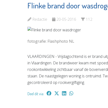
Flinke brand door wasdrog
Ariëlle 
Bibliotheek De
Praktijk
Plataan
Massage
Redactie
20-05-2016
112
Bekijk de pagina
Energet
therapi
Bewustz
fotografie: Flashphoto NL
Bekijk d
VLAARDINGEN - Vrijdagochtend is er brand ui
in Vlaardingen. De brandweer kwam met spoed t
rookontwikkeling zichtbaar vanaf de bovenverdi
staan. De naastgelegen woning is ontruimd. T
gecontroleerd op rookvergiftiging.
Deel dit via: