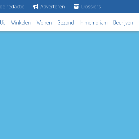
de redactie
Adverteren
Dossiers
Uit
Winkelen
Wonen
Gezond
In memoriam
Bedrijven