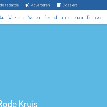
de redactie
Adverteren
Dossiers
Uit
Winkelen
Wonen
Gezond
In memoriam
Bedrijven
Rode Kruis