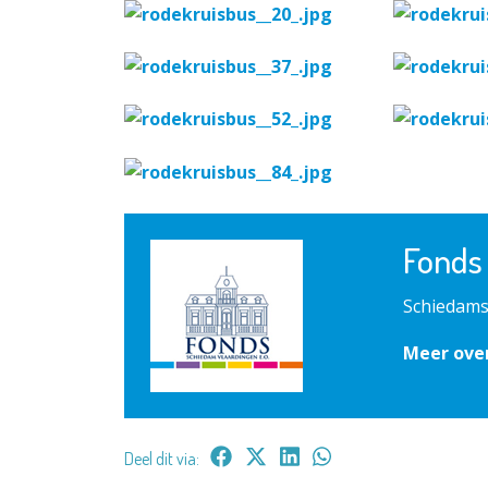
Fonds
Schiedams
Meer over
Deel dit via: