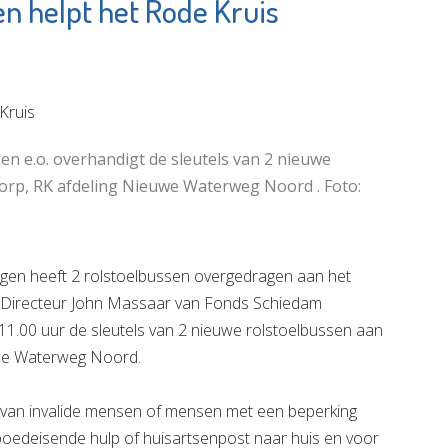
n helpt het Rode Kruis
De
OproepCentrale
e pagina
Bekijk de pagina
n e.o. overhandigt de sleutels van 2 nieuwe
orp, RK afdeling Nieuwe Waterweg Noord . Foto:
en heeft 2 rolstoelbussen overgedragen aan het
 Directeur John Massaar van Fonds Schiedam
1.00 uur de sleutels van 2 nieuwe rolstoelbussen aan
uwe Waterweg Noord.
 van invalide mensen of mensen met een beperking
poedeisende hulp of huisartsenpost naar huis en voor