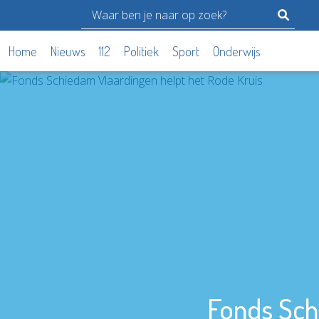
Home
Nieuws
112
Politiek
Sport
Onderwijs
Fonds Sch