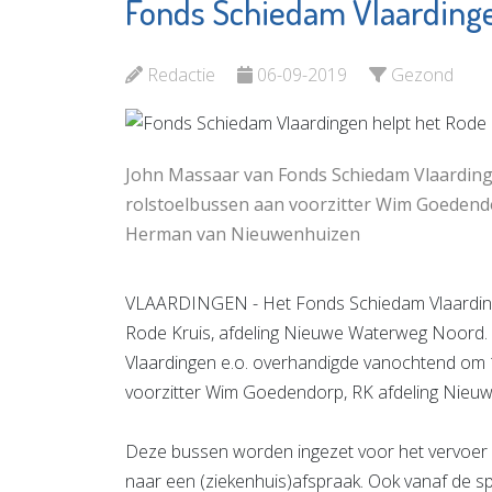
Fonds Schiedam Vlaardinge
Virati
Lentiz
Uitvaartverzorging
Bekijk d
Redactie
06-09-2019
Gezond
Bekijk de pagina
John Massaar van Fonds Schiedam Vlaardinge
rolstoelbussen aan voorzitter Wim Goedend
Herman van Nieuwenhuizen
VLAARDINGEN - Het Fonds Schiedam Vlaarding
Rode Kruis, afdeling Nieuwe Waterweg Noord.
Vlaardingen e.o. overhandigde vanochtend om 1
voorzitter Wim Goedendorp, RK afdeling Nie
Deze bussen worden ingezet voor het vervoer
naar een (ziekenhuis)afspraak. Ook vanaf de s