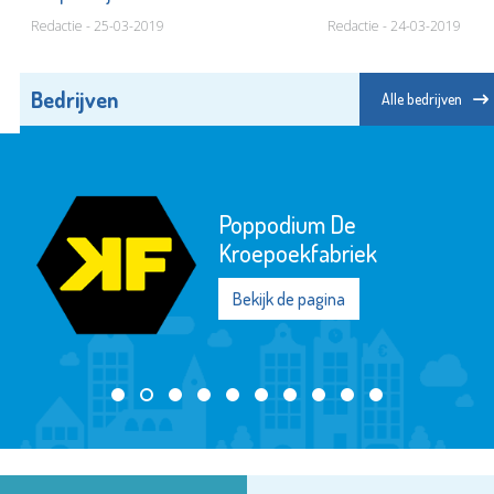
Redactie - 25-03-2019
Redactie - 24-03-2019
Bedrijven
Alle bedrijven
Poppodium De
Kroepoekfabriek
Bekijk de pagina