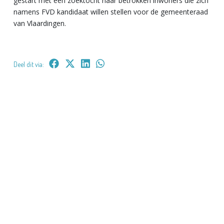
gestart met een zoektocht naar betrokken inwoners die zich
namens FVD kandidaat willen stellen voor de gemeenteraad
van Vlaardingen.
Deel dit via: