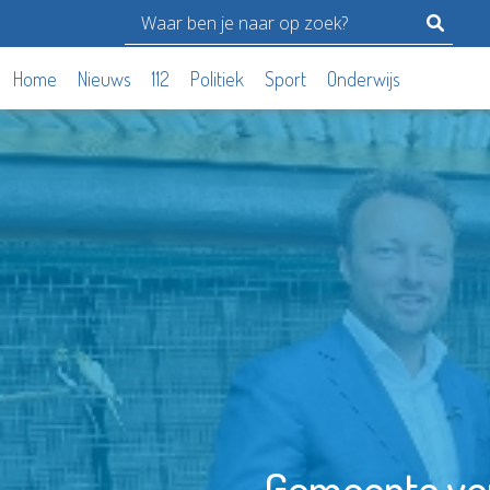
Home
Nieuws
112
Politiek
Sport
Onderwijs
Gemeente ver