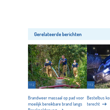
Gerelateerde berichten
112
112
Brandweer massaal op pad voor
Bestelbus ko
moeilijk bereikbare brand langs
terecht