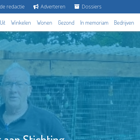
de redactie
Adverteren
Dossiers
Uit
Winkelen
Wonen
Gezond
In memoriam
Bedrijven
aan Stichting