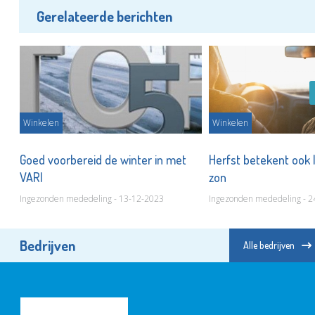
Gerelateerde berichten
Winkelen
Winkelen
Goed voorbereid de winter in met
Herfst betekent ook 
VARI
zon
Ingezonden mededeling - 13-12-2023
Ingezonden mededeling - 2
Bedrijven
Alle bedrijven