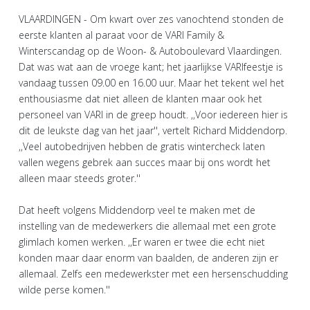
VLAARDINGEN - Om kwart over zes vanochtend stonden de
eerste klanten al paraat voor de VARI Family &
Winterscandag op de Woon- & Autoboulevard Vlaardingen.
Dat was wat aan de vroege kant; het jaarlijkse VARIfeestje is
vandaag tussen 09.00 en 16.00 uur. Maar het tekent wel het
enthousiasme dat niet alleen de klanten maar ook het
personeel van VARI in de greep houdt. ,,Voor iedereen hier is
dit de leukste dag van het jaar'', vertelt Richard Middendorp.
,,Veel autobedrijven hebben de gratis wintercheck laten
vallen wegens gebrek aan succes maar bij ons wordt het
alleen maar steeds groter.''
Dat heeft volgens Middendorp veel te maken met de
instelling van de medewerkers die allemaal met een grote
glimlach komen werken. ,,Er waren er twee die echt niet
konden maar daar enorm van baalden, de anderen zijn er
allemaal. Zelfs een medewerkster met een hersenschudding
wilde perse komen.''