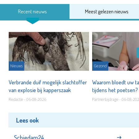
Recent nieuws
Meest gelezen nieuws
Nieuws
Gezond
d
Verbrande duif mogelijk slachtoffer
Waarom bloedt uw t
van explosie bij kapperszaak
tijdens het poetsen?
Redactie - 06-08-2026
Partnerbijdrage - 06-08-20
Lees ook
Schiedam24