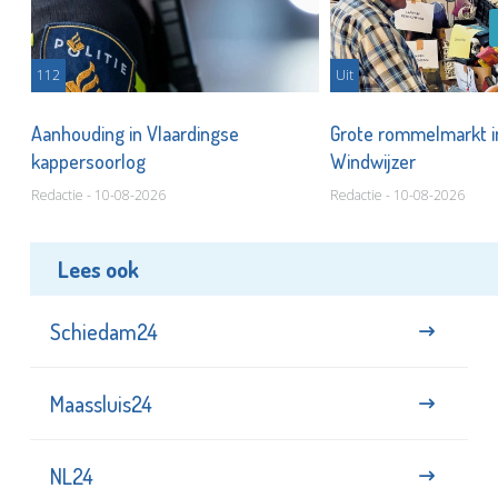
112
Uit
Aanhouding in Vlaardingse
Grote rommelmarkt i
kappersoorlog
Windwijzer
Redactie - 10-08-2026
Redactie - 10-08-2026
Lees ook
Schiedam24
Maassluis24
NL24