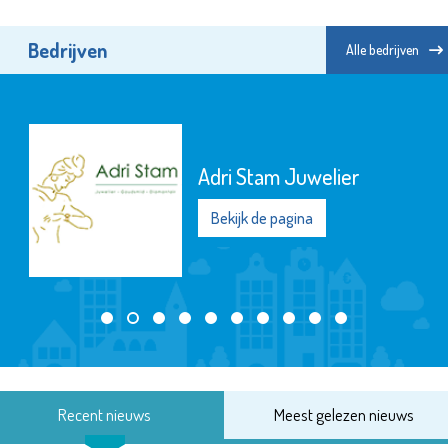
Bedrijven
Alle bedrijven
Vlaa
 Juwelier
Vulc
pagina
Beki
Recent nieuws
Meest gelezen nieuws