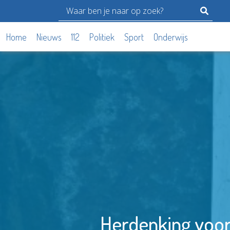
Home
Nieuws
112
Politiek
Sport
Onderwijs
Herdenking voor 