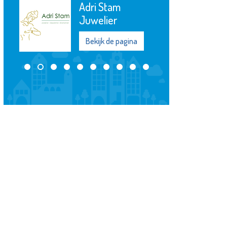
De
OproepCentrale
Bekijk de pagina