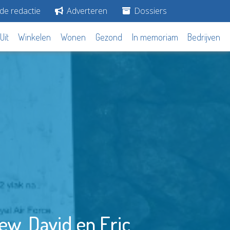
de redactie
Adverteren
Dossiers
Uit
Winkelen
Wonen
Gezond
In memoriam
Bedrijven
ew, David en Eric