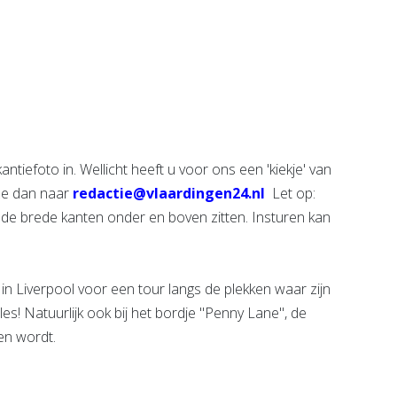
sbedrijf
Waterweg
den
Wonen
Bekijk de pagina
e pagina
iefoto in. Wellicht heeft u voor ons een 'kiekje' van
eze dan naar
redactie@vlaardingen24.nl
Let op:
ij de brede kanten onder en boven zitten. Insturen kan
 Liverpool voor een tour langs de plekken waar zijn
s! Natuurlijk ook bij het bordje "Penny Lane", de
en wordt.