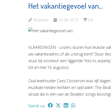
Het vakantiegevoel van...
Schilder
Rotterdam The
W. van 
Hague Airport
Heuvel
Redactie
10-08-2019
Uit
Bekijk de pagina
Bekijk d
VLAARDINGEN - Lezers sturen hun leukste vakant
uw vakantieadres of als u terug bent? Stuur d
stuur bij voorkeur een 'liggende' foto in, waarb
tot en met 16 augustus.
Oud wethouder Cees Oosterom was vijf dagen in
muzikale helden leefden en optraden: The Beatle
straat die in één van de Beatles' songs bezong
Deel dit via: