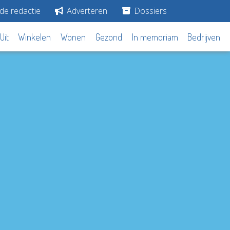
de redactie
Adverteren
Dossiers
Uit
Winkelen
Wonen
Gezond
In memoriam
Bedrijven