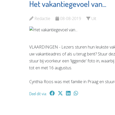
Het vakantiegevoel van...
Partycentrum
Aanloop
Prikkewater
Groene 
Redactie
08-08-2019
Uit
Bekijk de pagina
Bekijk d
VLAARDINGEN - Lezers sturen hun leukste vakant
uw vakantieadres of als u terug bent? Stuur d
stuur bij voorkeur een 'liggende' foto in, waarb
tot en met 16 augustus.
Cynthia Roos was met familie in Praag en stuur
Deel dit via: