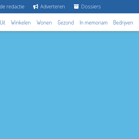
de redactie
Adverteren
Dossiers
Uit
Winkelen
Wonen
Gezond
In memoriam
Bedrijven