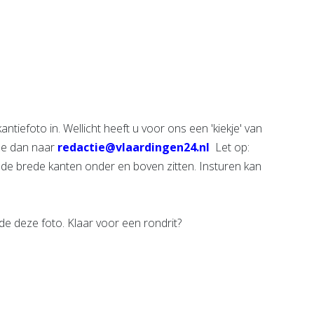
Ariëlle van Son -
huis De
Praktijk voor
Luiken
Massage,
e pagina
Energetische
therapie &
Bewustzijn
iefoto in. Wellicht heeft u voor ons een 'kiekje' van
Bekijk de pagina
eze dan naar
redactie@vlaardingen24.nl
Let op:
ij de brede kanten onder en boven zitten. Insturen kan
de deze foto. Klaar voor een rondrit?