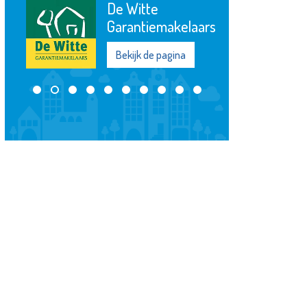
De Witte
Garantiemakelaars
Bekijk de pagina