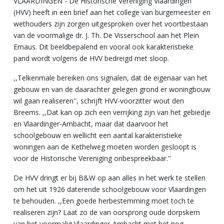
VLAARDINGEN - De Historische Vereniging Vlaardingen
(HVV) heeft in een brief aan het college van burgemeester en
wethouders zijn zorgen uitgesproken over het voortbestaan
van de voormalige dr. J. Th. De Visserschool aan het Plein
Emaus. Dit beeldbepalend en vooral ook karakteristieke
pand wordt volgens de HVV bedreigd met sloop.
,,Telkenmale bereiken ons signalen, dat de eigenaar van het
gebouw en van de daarachter gelegen grond er woningbouw
wil gaan realiseren'', schrijft HVV-voorzitter wout den
Breems. ,,Dat kan op zich een verrijking zijn van het gebiedje
en Vlaardinger-Ambacht, maar dat daarvoor het
schoolgebouw en wellicht een aantal karakteristieke
woningen aan de Kethelweg moeten worden gesloopt is
voor de Historische Vereniging onbespreekbaar.''
De HVV dringt er bij B&W op aan alles in het werk te stellen
om het uit 1926 daterende schoolgebouw voor Vlaardingen
te behouden. ,,Een goede herbestemming moet toch te
realiseren zijn? Laat zo de van oorsprong oude dorpskern
van het voormalig Vlaardinger-Ambacht met het nog