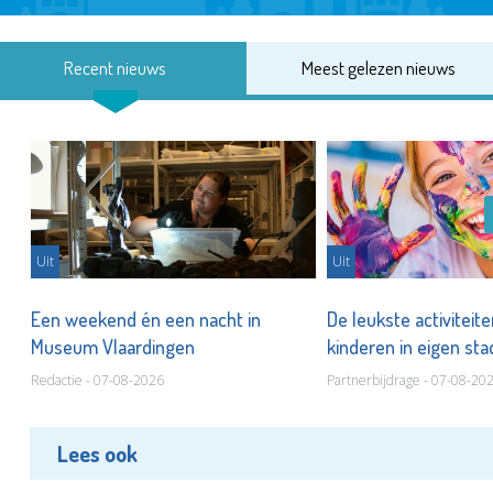
Recent nieuws
Meest gelezen nieuws
Uit
Uit
Een weekend én een nacht in
De leukste activiteit
Museum Vlaardingen
kinderen in eigen st
Redactie - 07-08-2026
Partnerbijdrage - 07-08-20
Lees ook