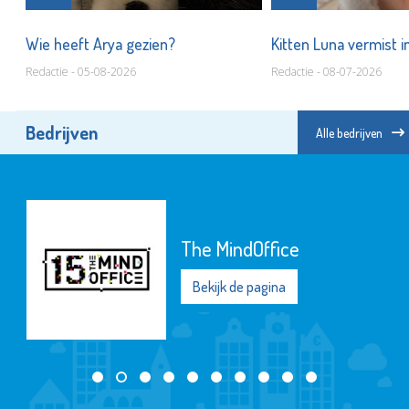
Wie heeft Arya gezien?
Kitten Luna vermist 
Redactie - 05-08-2026
Redactie - 08-07-2026
Bedrijven
Alle bedrijven
The MindOffice
Bekijk de pagina