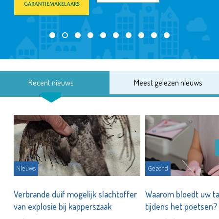
Recent nieuws
Meest gelezen nieuws
Nieuws
Gezond
d
Verbrande duif mogelijk slachtoffer
Waarom bloedt uw t
van explosie bij kapperszaak
tijdens het poetsen?