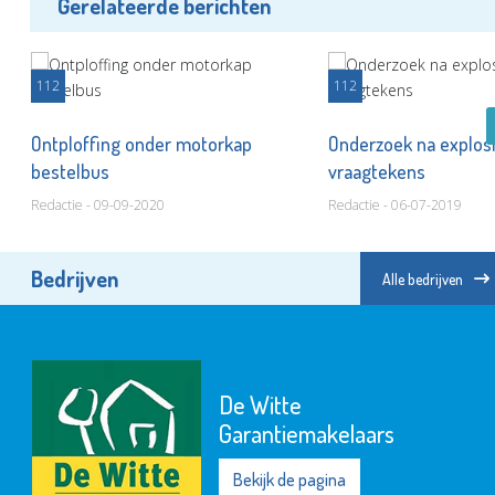
Gerelateerde berichten
112
112
Ontploffing onder motorkap
Onderzoek na explosi
bestelbus
vraagtekens
Redactie - 09-09-2020
Redactie - 06-07-2019
Bedrijven
Alle bedrijven
De Witte
Garantiemakelaars
Bekijk de pagina