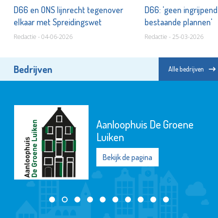
D66 en ONS lijnrecht tegenover
D66: 'geen ingrijpend
elkaar met Spreidingswet
bestaande plannen'
Redactie - 04-06-2026
Redactie - 25-03-2026
Bedrijven
Alle bedrijven
Aanloophuis De Groene
Luiken
Bekijk de pagina