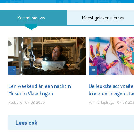
Recent nieuws
Meest gelezen nieuws
Uit
Uit
Een weekend én een nacht in
De leukste activiteit
Museum Vlaardingen
kinderen in eigen st
Redactie - 07-08-2026
Partnerbijdrage - 07-08-20
Lees ook