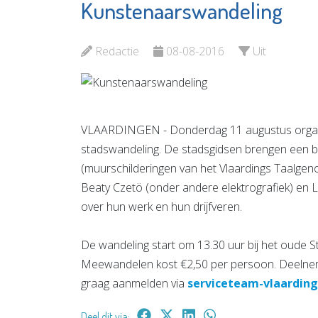
Kunstenaarswandeling
Ariëlle 
UN1EK Onderwijs
Praktijk
en Opvang
Massage
Redactie
08-08-2016
Uit
Bekijk de pagina
Energet
therapi
Bewustz
VLAARDINGEN - Donderdag 11 augustus organi
Bekijk d
stadswandeling. De stadsgidsen brengen een b
(muurschilderingen van het Vlaardings Taalgeno
Beaty Czetö (onder andere elektrografiek) en Lo
over hun werk en hun drijfveren.
De wandeling start om 13.30 uur bij het oude S
Meewandelen kost €2,50 per persoon. Deelnem
graag aanmelden via
serviceteam-vlaardin
Deel dit via: