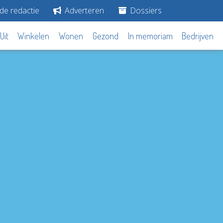
de redactie
Adverteren
Dossiers
Uit
Winkelen
Wonen
Gezond
In memoriam
Bedrijven