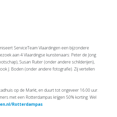
van Son -
Virati
 voor
Uitvaartverzorging
,
Bekijk de pagina
ische
e &
ijn
seert ServiceTeam Vlaardingen een bijzondere
e pagina
ezoek aan 4 Vlaardingse kunstenaars: Peter de Jong
otschap), Susan Ruiter (onder andere schilderijen),
ok J. Boden (onder andere fotografie). Zij vertellen
tadhuis op de Markt, en duurt tot ongeveer 16.00 uur.
ers met een Rotterdampas krijgen 50% korting. Wel
gen.nl/Rotterdampas