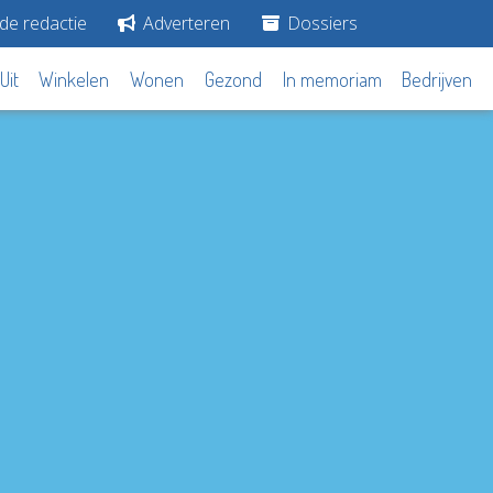
de redactie
Adverteren
Dossiers
Uit
Winkelen
Wonen
Gezond
In memoriam
Bedrijven