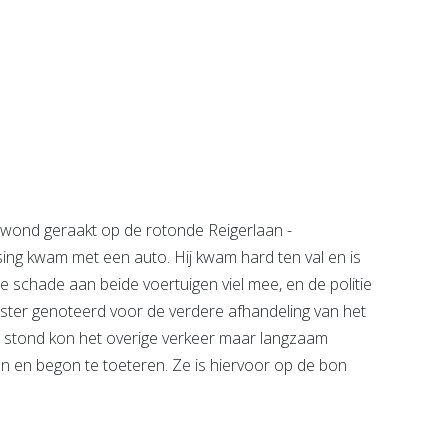
Ariëlle van Son -
tenhof
Praktijk voor
ngen
Massage,
e pagina
Energetische
therapie &
Bewustzijn
Bekijk de pagina
ond geraakt op de rotonde Reigerlaan -
tsing kwam met een auto. Hij kwam hard ten val en is
 schade aan beide voertuigen viel mee, en de politie
ster genoteerd voor de verdere afhandeling van het
 stond kon het overige verkeer maar langzaam
 en begon te toeteren. Ze is hiervoor op de bon