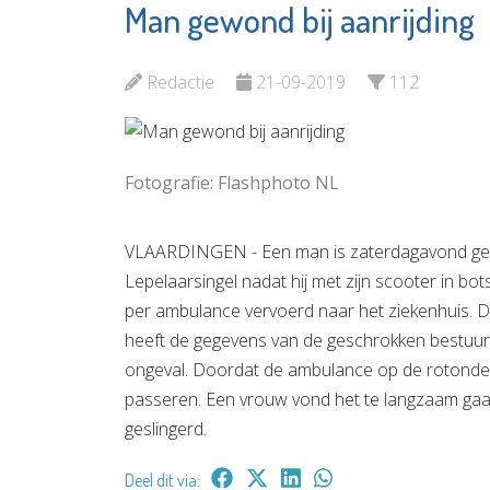
Man gewond bij aanrijding
Museum
Van Kor
Vlaardingen
Vlaardi
Redactie
21-09-2019
112
Bekijk de pagina
Bekijk d
Fotografie: Flashphoto NL
VLAARDINGEN - Een man is zaterdagavond gew
Lepelaarsingel nadat hij met zijn scooter in bo
per ambulance vervoerd naar het ziekenhuis. De
heeft de gegevens van de geschrokken bestuur
ongeval. Doordat de ambulance op de rotonde
passeren. Een vrouw vond het te langzaam gaan
geslingerd.
Deel dit via: