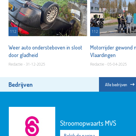
112
112
Weer auto ondersteboven in sloot
Motorrijder gewond na
door gladheid
Vlaardingen
Redactie - 31-12-2025
Redactie - 05-04-2025
Bedrijven
Alle bedrijven
Stroomopwaarts MVS
Bekijk de pagina