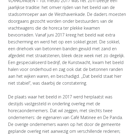
VLAARDINGEN – Tot medio 2017 was het zo’n beetje een
jaarlijkse traditie: het omver rijden van het beeld van de
stadsomroeper aan de Westhavenkade. De daders moesten
doorgaans gezocht worden onder bestuurders van de
vrachtwagens die de horeca ter plekke kwamen
bevoorraden. Vanaf juni 2017 kreeg het beeld wat extra
bescherming en werd het op een sokkel gezet. Die sokkel,
een driehoek van betonnen banden gevuld met zand en
afgedekt met straatstenen, bleek deze week niet zo degelijk.
Een gespecialiseerd bedrijf, de Kunstwacht, kwam het beeld
halen voor onderhoud en zag ook dat de betonnen randen
aan het wijken waren, en beschadigd. ,,Dat beeld staat hier
niet stabiel’’, was daarbij de constatering.
De plaats waar het beeld in 2017 werd herplaatst was
destijds vastgesteld in onderling overleg met de
horecaondernemers. Dat wil zeggen, met slechts twee
ondernemers: de eigenaren van Café Matinee en De Panda.
De overige ondernemers waren op het door de gemeente
geplande overleg niet aanwezig om verschillende redenen;