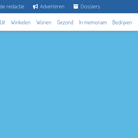
de redactie
Adverteren
Dossiers
Uit
Winkelen
Wonen
Gezond
In memoriam
Bedrijven