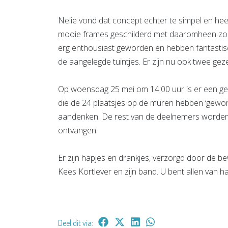
Nelie vond dat concept echter te simpel en hee
mooie frames geschilderd met daaromheen zo
erg enthousiast geworden en hebben fantasti
de aangelegde tuintjes. Er zijn nu ook twee gez
Op woensdag 25 mei om 14:00 uur is er een gez
die de 24 plaatsjes op de muren hebben ‘gewo
aandenken. De rest van de deelnemers worden n
ontvangen.
Er zijn hapjes en drankjes, verzorgd door de b
Kees Kortlever en zijn band. U bent allen van h
Deel dit via: