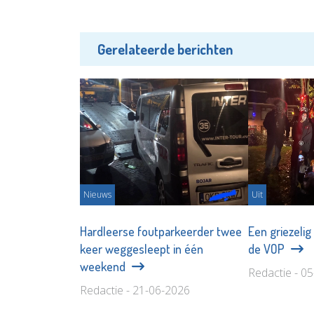
Gerelateerde berichten
Nieuws
Uit
Hardleerse foutparkeerder twee
Een griezelig
keer weggesleept in één
de VOP
weekend
Redactie - 0
Redactie - 21-06-2026