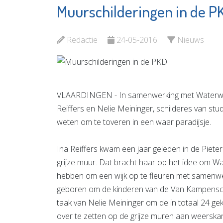
Muurschilderingen in de P
Vlaardi
Makelaardij Thuis
Bierbro
Vulcaan
Bekijk de pagina
Redactie
24-05-2016
Nieuws
Bekijk d
VLAARDINGEN - In samenwerking met Waterw
Reiffers en Nelie Meininger, schilderes van st
weten om te toveren in een waar paradijsje.
Ina Reiffers kwam een jaar geleden in de Piete
grijze muur. Dat bracht haar op het idee om Wa
hebben om een wijk op te fleuren met samenwe
geboren om de kinderen van de Van Kampensch
taak van Nelie Meininger om de in totaal 24 
over te zetten op de grijze muren aan weerskan