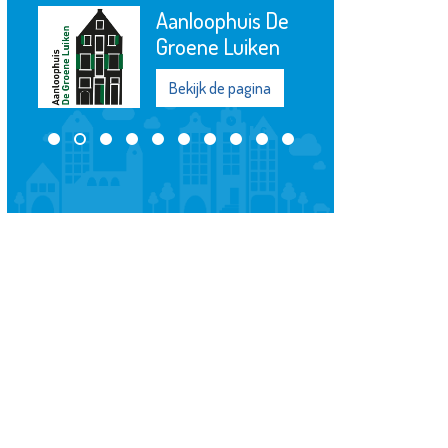
Aanloophuis De
Groene Luiken
Bekijk de pagina