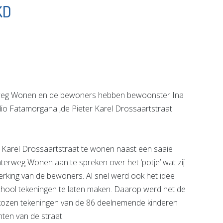
KD
ngse
Vlaardingen
uwerij
Partners
Bekijk de pagina
e pagina
eg Wonen en de bewoners hebben bewoonster Ina
udio Fatamorgana ,de Pieter Karel Drossaartstraat
r Karel Drossaartstraat te wonen naast een saaie
terweg Wonen aan te spreken over het ‘potje’ wat zij
rking van de bewoners. Al snel werd ook het idee
ool tekeningen te laten maken. Daarop werd het de
gekozen tekeningen van de 86 deelnemende kinderen
ten van de straat.