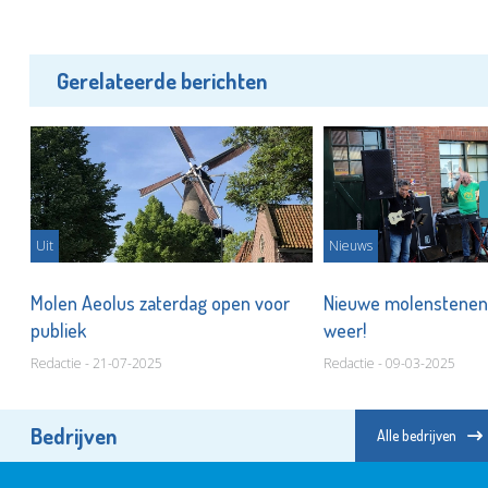
Gerelateerde berichten
Uit
Nieuws
Molen Aeolus zaterdag open voor
Nieuwe molenstenen:
publiek
weer!
Redactie - 21-07-2025
Redactie - 09-03-2025
Bedrijven
Alle bedrijven