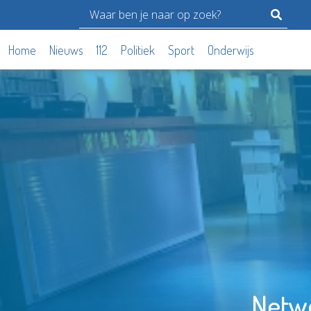
Home
Nieuws
112
Politiek
Sport
Onderwijs
Netwe