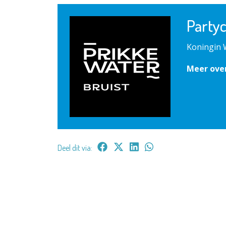
Party
Koningin 
Meer ove
Deel dit via: