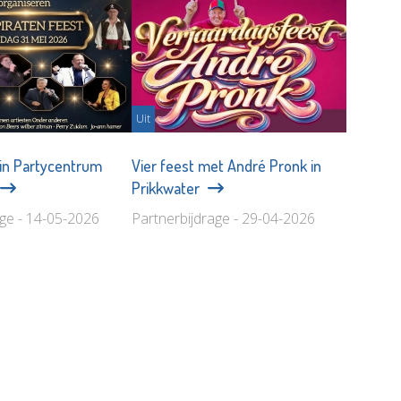
Uit
 in Partycentrum
Vier feest met André Pronk in
Prikkwater
age - 14-05-2026
Partnerbijdrage - 29-04-2026