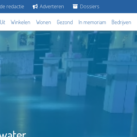
de redactie
Adverteren
Dossiers
Uit
Winkelen
Wonen
Gezond
In memoriam
Bedrijven
ewater