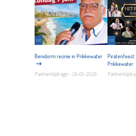
Uit
Uit
Benidorm reünie in Prikkewater
Piratenfeest
Prikkewater
Partnerbijdrage - 26-05-2026
Partnerbijdr