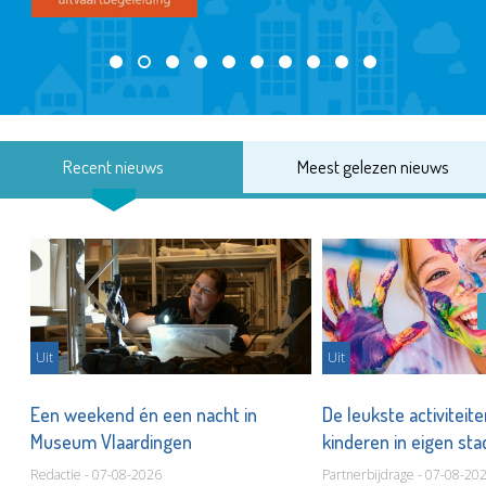
Recent nieuws
Meest gelezen nieuws
Uit
Uit
Een weekend én een nacht in
De leukste activiteit
Museum Vlaardingen
kinderen in eigen st
Redactie - 07-08-2026
Partnerbijdrage - 07-08-20