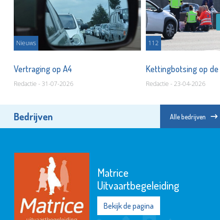
Nieuws
112
Vertraging op A4
Kettingbotsing op d
Redactie - 31-07-2026
Redactie - 23-04-2026
Bedrijven
Alle bedrijven
Matrice
Uitvaartbegeleiding
Bekijk de pagina