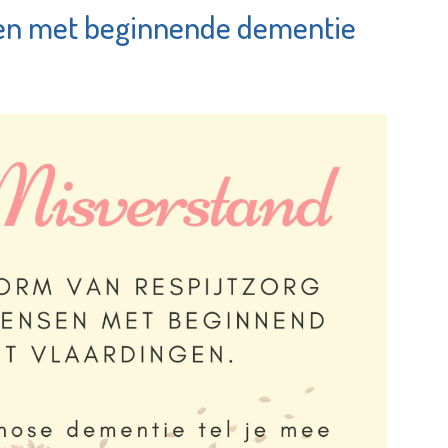
sen met beginnende dementie
e-
Stadsgehoorzaal
ie
Vlaardingen
e pagina
Bekijk de pagina