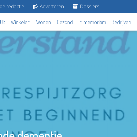
de redactie
Adverteren
Dossiers
Uit
Winkelen
Wonen
Gezond
In memoriam
Bedrijven
ende dementie