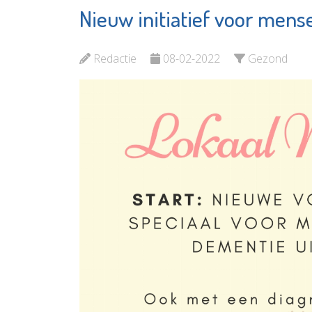
Nieuw initiatief voor men
Prevenzie
B&W R
Leefstijlcoaching
integrat
Redactie
08-02-2022
Gezond
Bekijk de pagina
Bekijk d