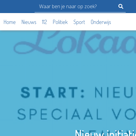
Home
Nieuws
112
Politiek
Sport
Onderwijs
Nieuw initia