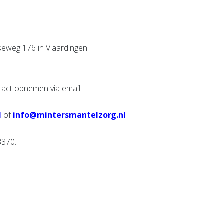
eweg 176 in Vlaardingen.
tact opnemen via email:
l
of
info@mintersmantelzorg.nl
8370.