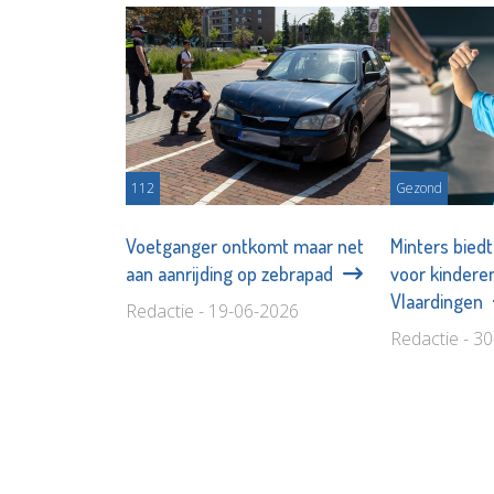
112
Gezond
Voetganger ontkomt maar net
Minters biedt
aan aanrijding op zebrapad
voor kindere
Vlaardingen
Redactie - 19-06-2026
Redactie - 3