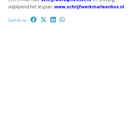
vrijblijvend het lesplan
.
www.schrijfwerkmarleenbos.nl
Deel dit via: