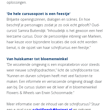
oplossingen.
'De hele cursusopzet is een feestje'
Briljante openingszinnen, dialogen en scènes. En hoe
beschrijf je personages zodat je zo ook echt gelooft? Oud-
cursist Samira Buitendijk: “Inhoudelijk is het gewoon een heel
leerzame cursus. Door de persoonlijke inbreng van Marleen,
haar keuze voor bijzondere locaties die ook echt worden
benut, is de opzet van haar schrijfcursus een feestje.”
Van huiskamer tot bloemenwinkel
“De wisselende omgeving is een inspiratiebron voor steeds
weer nieuwe schrijfopdrachten,” licht de schrijfdocente toe.
“Kunnen en durven schrijven heeft met veel factoren te
maken. Een informele en verrassende omgeving draagt daar
aan bij. De cursus sluiten we dit keer af in bloemenwinkel
Flowers & Wheels van Erwin Schoonmade.”
Meer informatie over de inhoud van de schrijfcursus? Stuur
een e-mail naar
schrijfwerk@hetnet.nl
en ontvang