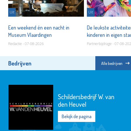
Uit
Uit
er
Een weekend én een nacht in
De leukste activiteit
Museum Vlaardingen
kinderen in eigen st
Redactie - 07-08-2026
Partnerbijdrage - 07-08-20
Bedrijven
Alle bedrijven
Schildersbedrijf W. van
den Heuvel
Bekijk de pagina