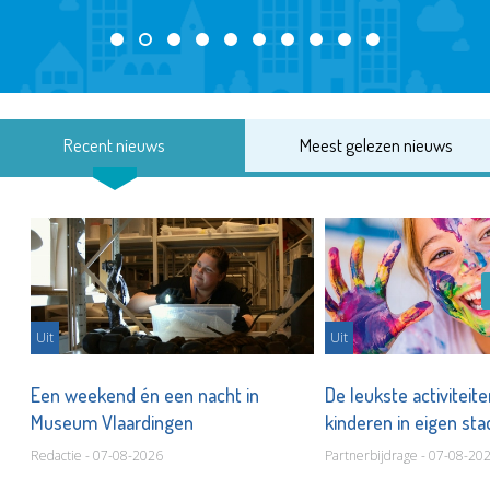
Recent nieuws
Meest gelezen nieuws
Uit
Uit
Een weekend én een nacht in
De leukste activiteit
Museum Vlaardingen
kinderen in eigen st
Redactie - 07-08-2026
Partnerbijdrage - 07-08-20