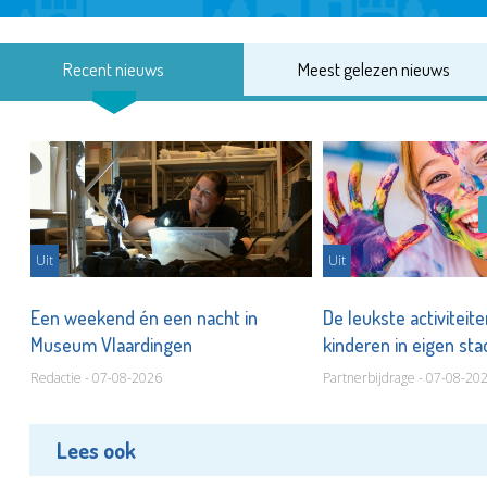
Recent nieuws
Meest gelezen nieuws
Uit
Uit
Een weekend én een nacht in
De leukste activiteit
Museum Vlaardingen
kinderen in eigen st
Redactie - 07-08-2026
Partnerbijdrage - 07-08-20
Lees ook