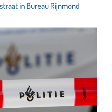
straat in Bureau Rijnmond
terie &
Theater
nerie
Koningshof
Bekijk de pagina
e pagina