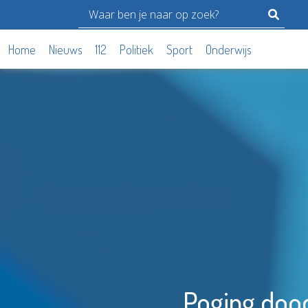
Home
Nieuws
112
Politiek
Sport
Onderwijs
Poging dood