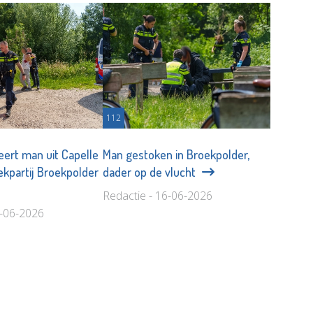
112
teert man uit Capelle
Man gestoken in Broekpolder,
ekpartij Broekpolder
dader op de vlucht
Redactie - 16-06-2026
6-06-2026