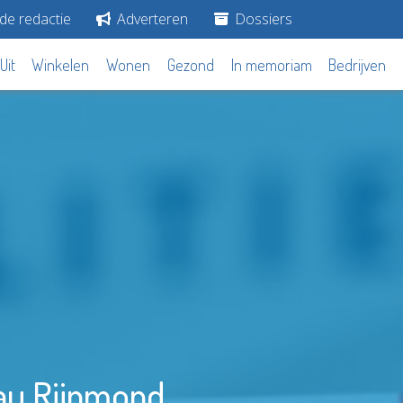
de redactie
Adverteren
Dossiers
Uit
Winkelen
Wonen
Gezond
In memoriam
Bedrijven
eau Rijnmond