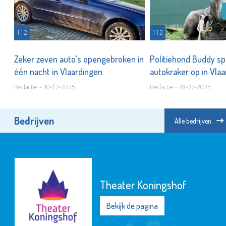
112
112
Zeker zeven auto's opengebroken in
Politiehond Buddy sp
één nacht in Vlaardingen
autokraker op in Vla
Redactie - 30-12-2025
Redactie - 28-07-2025
Bedrijven
Alle bedrijven
Theater Koningshof
Bekijk de pagina