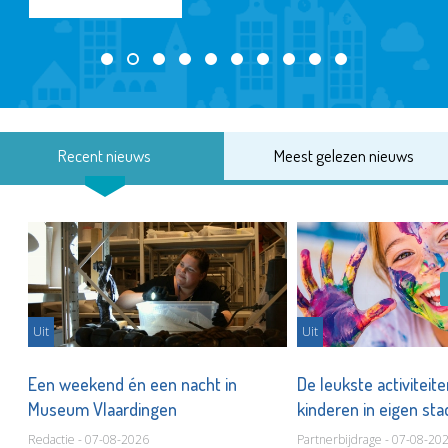
Recent nieuws
Meest gelezen nieuws
Uit
Uit
Een weekend én een nacht in
De leukste activiteit
Museum Vlaardingen
kinderen in eigen st
Redactie - 07-08-2026
Partnerbijdrage - 07-08-20