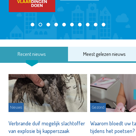
Recent nieuws
Meest gelezen nieuws
Nieuws
Gezond
d
Verbrande duif mogelijk slachtoffer
Waarom bloedt uw t
van explosie bij kapperszaak
tijdens het poetsen?