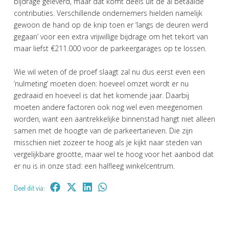
bijdrage geleverd, maar dat komt deels uit de al betaalde
contributies. Verschillende ondernemers hielden namelijk
gewoon de hand op de knip toen er ‘langs de deuren werd
gegaan’ voor een extra vrijwillige bijdrage om het tekort van
maar liefst €211.000 voor de parkeergarages op te lossen.
Wie wil weten of de proef slaagt zal nu dus eerst even een
‘nulmeting’ moeten doen: hoeveel omzet wordt er nu
gedraaid en hoeveel is dat het komende jaar. Daarbij
moeten andere factoren ook nog wel even meegenomen
worden, want een aantrekkelijke binnenstad hangt niet alleen
samen met de hoogte van de parkeertarieven. Die zijn
misschien niet zozeer te hoog als je kijkt naar steden van
vergelijkbare grootte, maar wel te hoog voor het aanbod dat
er nu is in onze stad: een halfleeg winkelcentrum.
Deel dit via: