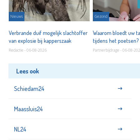
Nieuws
Gezond
d
Verbrande duif mogelijk slachtoffer
Waarom bloedt uw t
van explosie bij kapperszaak
tijdens het poetsen?
Redactie - 06-08-2026
Partnerbijdrage - 06-08-20
Lees ook
Schiedam24
Maassluis24
NL24