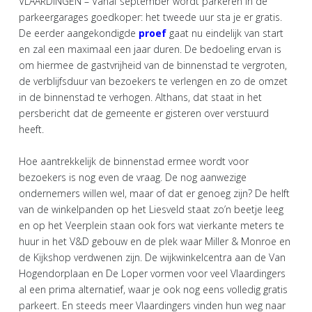
VLAARDINGEN – Vanaf september wordt parkeren in de
parkeergarages goedkoper: het tweede uur sta je er gratis.
De eerder aangekondigde
proef
gaat nu eindelijk van start
en zal een maximaal een jaar duren. De bedoeling ervan is
om hiermee de gastvrijheid van de binnenstad te vergroten,
de verblijfsduur van bezoekers te verlengen en zo de omzet
in de binnenstad te verhogen. Althans, dat staat in het
persbericht dat de gemeente er gisteren over verstuurd
heeft.
Hoe aantrekkelijk de binnenstad ermee wordt voor
bezoekers is nog even de vraag. De nog aanwezige
ondernemers willen wel, maar of dat er genoeg zijn? De helft
van de winkelpanden op het Liesveld staat zo’n beetje leeg
en op het Veerplein staan ook fors wat vierkante meters te
huur in het V&D gebouw en de plek waar Miller & Monroe en
de Kijkshop verdwenen zijn. De wijkwinkelcentra aan de Van
Hogendorplaan en De Loper vormen voor veel Vlaardingers
al een prima alternatief, waar je ook nog eens volledig gratis
parkeert. En steeds meer Vlaardingers vinden hun weg naar