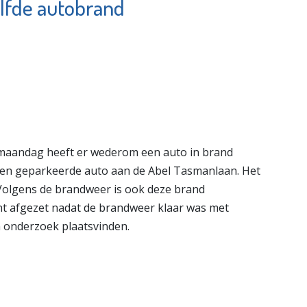
elfde autobrand
ngen
Zonnehuisgroep
s
Vlaardingen
e pagina
Bekijk de pagina
maandag heeft er wederom een auto in brand
 een geparkeerde auto aan de Abel Tasmanlaan. Het
 Volgens de brandweer is ook deze brand
int afgezet nadat de brandweer klaar was met
n onderzoek plaatsvinden.