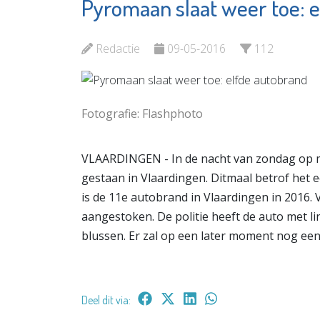
Pyromaan slaat weer toe: 
Chocolaterie &
Vlaardi
Bonbonnerie
Partner
Chobon
Redactie
09-05-2016
112
Bekijk d
Bekijk de pagina
Fotografie: Flashphoto
VLAARDINGEN - In de nacht van zondag op 
gestaan in Vlaardingen. Ditmaal betrof het
is de 11e autobrand in Vlaardingen in 2016.
aangestoken. De politie heeft de auto met l
blussen. Er zal op een later moment nog ee
Deel dit via: