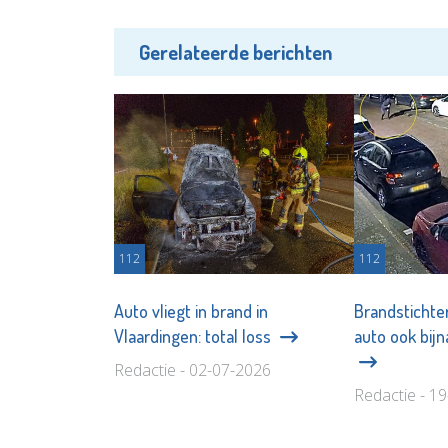
Gerelateerde berichten
112
112
Auto vliegt in brand in
Brandstichte
Vlaardingen: total loss
auto ook bijn
Redactie - 02-07-2026
Redactie - 1