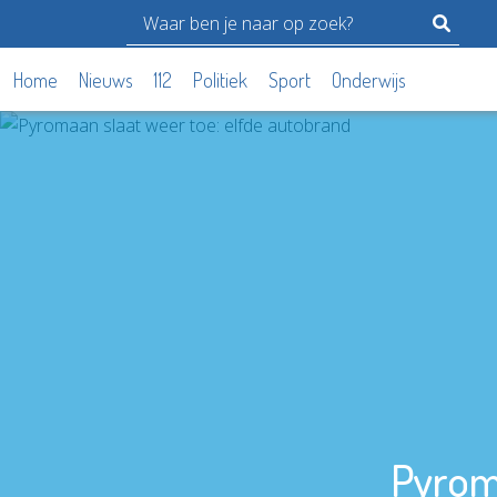
Home
Nieuws
112
Politiek
Sport
Onderwijs
Pyroma