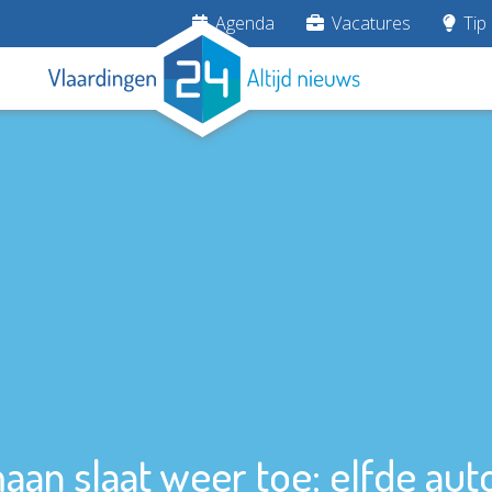
Agenda
Vacatures
Tip 
an slaat weer toe: elfde au