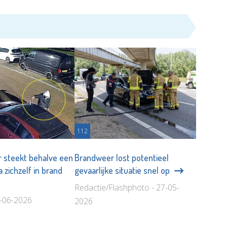
112
r steekt behalve een
Brandweer lost potentieel
a zichzelf in brand
gevaarlijke situatie snel op
Redactie/Flashphoto - 27-05-
9-06-2026
2026