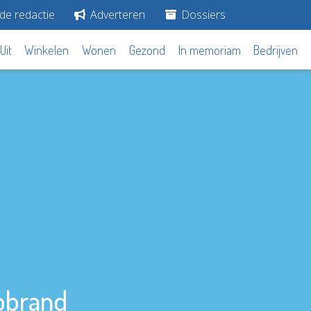
de redactie
Adverteren
Dossiers
Uit
Winkelen
Wonen
Gezond
In memoriam
Bedrijven
tobrand