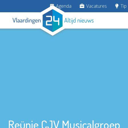
Agenda
Vacatures
Tip 
Reünie CJV Musicalgroep