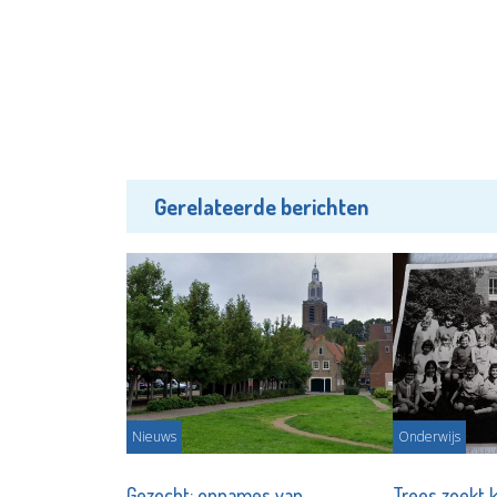
Gerelateerde berichten
Nieuws
Onderwijs
Gezocht: opnames van
Trees zoekt 