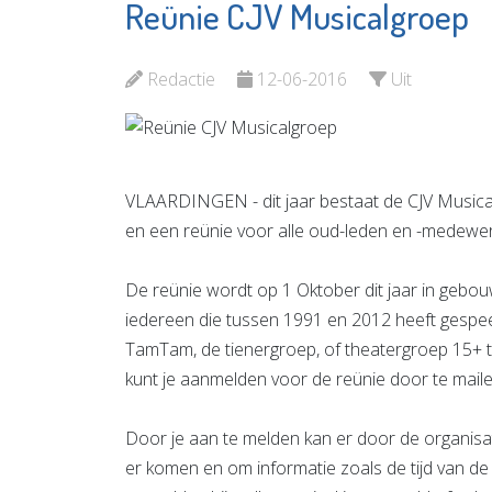
Reünie CJV Musicalgroep
Hooger
Naut
Sisters
Bekijk de pagina
Redactie
12-06-2016
Uit
Bekijk d
VLAARDINGEN - dit jaar bestaat de CJV Musical
en een reünie voor alle oud-leden en -medewer
De reünie wordt op 1 Oktober dit jaar in gebo
iedereen die tussen 1991 en 2012 heeft gespee
TamTam, de tienergroep, of theatergroep 15+ te
kunt je aanmelden voor de reünie door te mail
Door je aan te melden kan er door de organis
er komen en om informatie zoals de tijd van de 