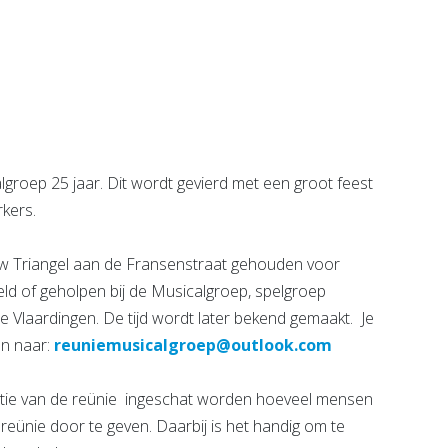
werf by
Energiebank
Vlaardingen
e pagina
Bekijk de pagina
groep 25 jaar. Dit wordt gevierd met een groot feest
kers.
uw Triangel aan de Fransenstraat gehouden voor
ld of geholpen bij de Musicalgroep, spelgroep
 Vlaardingen. De tijd wordt later bekend gemaakt. Je
en naar:
reuniemusicalgroep@outlook.com
atie van de reünie ingeschat worden hoeveel mensen
reünie door te geven. Daarbij is het handig om te