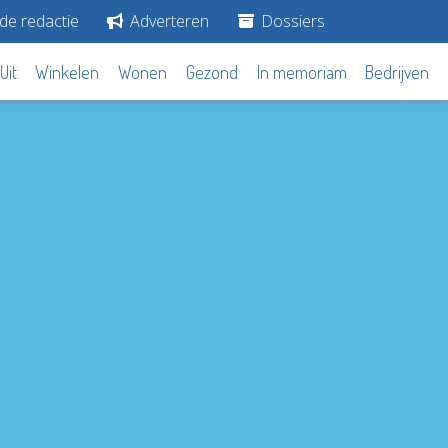
de redactie
Adverteren
Dossiers
Uit
Winkelen
Wonen
Gezond
In memoriam
Bedrijven