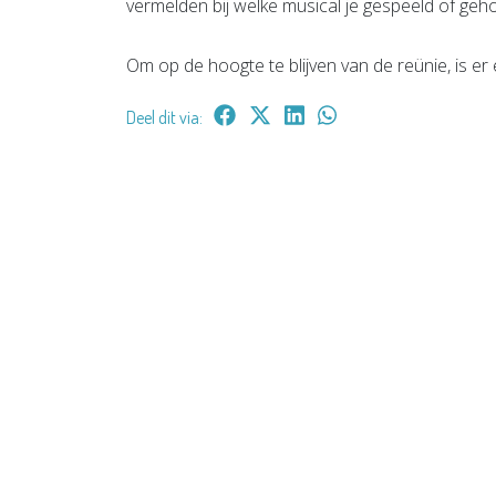
vermelden bij welke musical je gespeeld of geh
Om op de hoogte te blijven van de reünie, is e
Deel dit via: