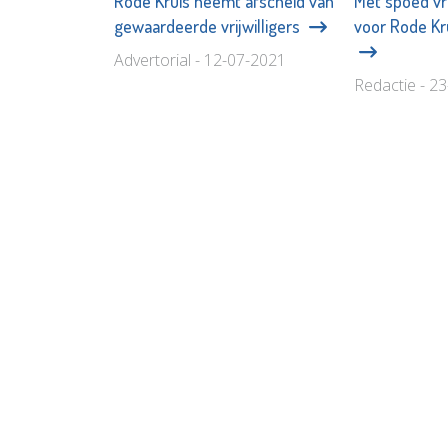
Rode Kruis neemt afscheid van
Met spoed vri
gewaardeerde vrijwilligers
voor Rode Kr
Advertorial - 12-07-2021
Redactie - 2