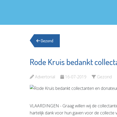
Gezond
Rode Kruis bedankt collec
Fonds Schiedam
Baas in
Vlaardingen e.o.
Mondzo
Advertorial
16-07-2019
Gezond
Bekijk de pagina
Bekijk d
VLAARDINGEN - Graag willen wij de collectant
hartelijk dank voor hun gaven voor de collecte