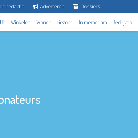
de redactie
Adverteren
Dossiers
Uit
Winkelen
Wonen
Gezond
In memoriam
Bedrijven
donateurs