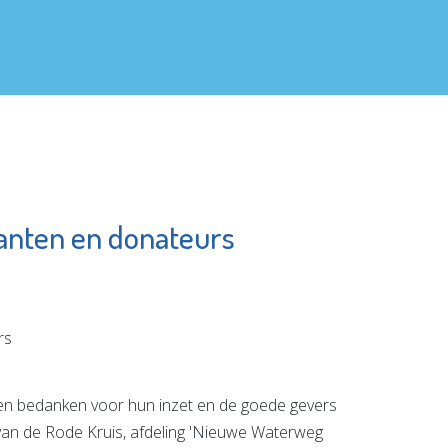
tanten en donateurs
Prevenzie
rg
Leefstijlcoaching
e pagina
Bekijk de pagina
en bedanken voor hun inzet en de goede gevers
 van de Rode Kruis, afdeling 'Nieuwe Waterweg