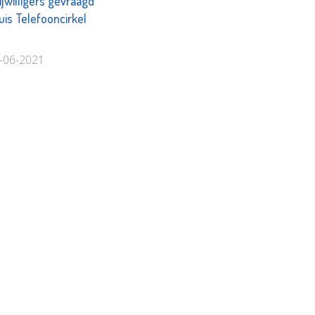
jwilligers gevraagd
uis Telefooncirkel
3-06-2021