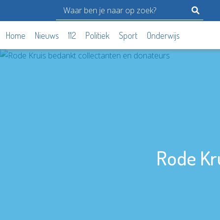
Home
Nieuws
112
Politiek
Sport
Onderwijs
Rode Kru