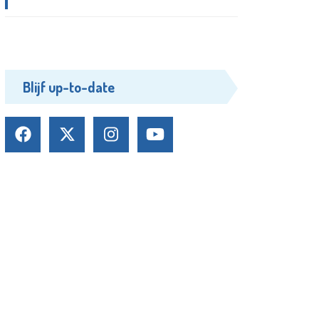
Blijf up-to-date
Volg ons:
Crealisatie door
The MindOffice