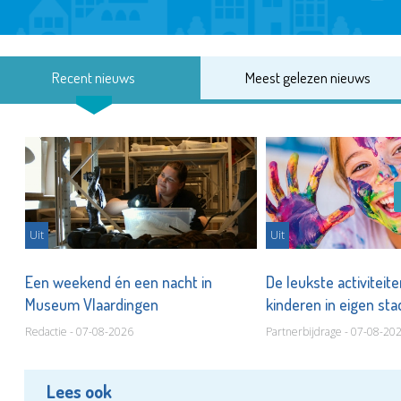
Recent nieuws
Meest gelezen nieuws
Uit
Uit
Een weekend én een nacht in
De leukste activiteit
Museum Vlaardingen
kinderen in eigen st
Redactie - 07-08-2026
Partnerbijdrage - 07-08-20
Lees ook