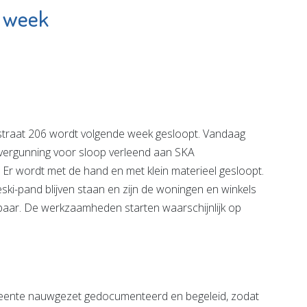
e week
ngen
Wij de Westwijk
s
Bekijk de pagina
e pagina
raat 206 wordt volgende week gesloopt. Vandaag
vergunning voor sloop verleend aan SKA
Er wordt met de hand en met klein materieel gesloopt.
ki-pand blijven staan en zijn de woningen en winkels
baar. De werkzaamheden starten waarschijnlijk op
eente nauwgezet gedocumenteerd en begeleid, zodat