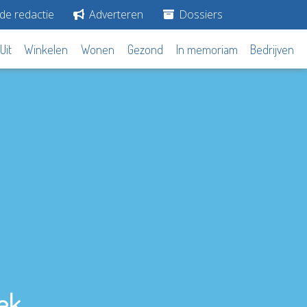
de redactie
Adverteren
Dossiers
Uit
Winkelen
Wonen
Gezond
In memoriam
Bedrijven
ek