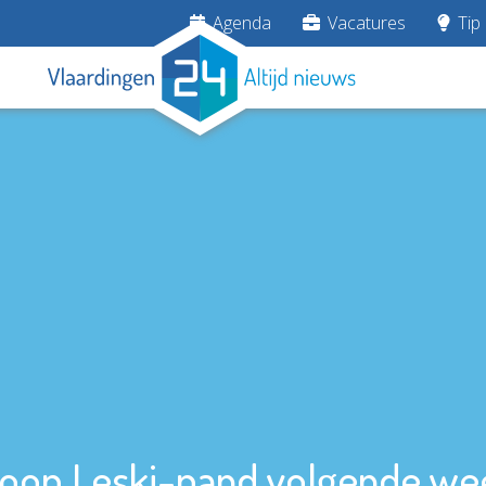
Agenda
Vacatures
Tip 
loop Leski-pand volgende we