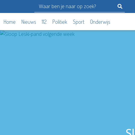
Home
Nieuws
112
Politiek
Sport
Onderwijs
S