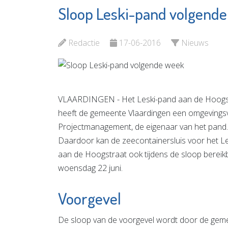
Sloop Leski-pand volgend
B&W Re-
Vlaardi
integratie
Partner
Redactie
17-06-2016
Nieuws
Bekijk de pagina
Bekijk d
VLAARDINGEN - Het Leski-pand aan de Hoogst
heeft de gemeente Vlaardingen een omgevings
Projectmanagement, de eigenaar van het pand. 
Daardoor kan de zeecontainersluis voor het Les
aan de Hoogstraat ook tijdens de sloop bereik
woensdag 22 juni.
Voorgevel
De sloop van de voorgevel wordt door de gem