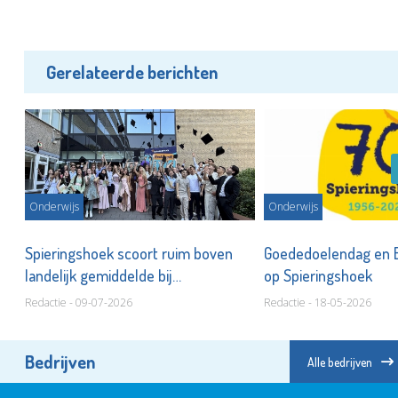
Gerelateerde berichten
Onderwijs
Onderwijs
Spieringshoek scoort ruim boven
Goededoelendag en 
landelijk gemiddelde bij
op Spieringshoek
eindexamens
Redactie - 09-07-2026
Redactie - 18-05-2026
Bedrijven
Alle bedrijven