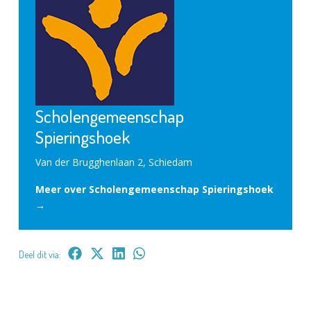
Scholengemeenschap
Spieringshoek
Van der Brugghenlaan 2, Schiedam
Meer over Scholengemeenschap Spieringshoek
→
Deel dit via: