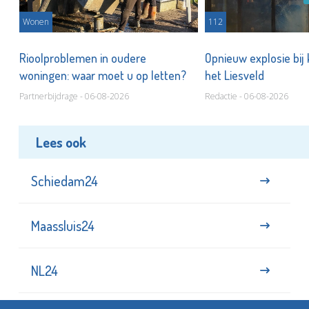
Wonen
112
Rioolproblemen in oudere
Opnieuw explosie bij
woningen: waar moet u op letten?
het Liesveld
Partnerbijdrage - 06-08-2026
Redactie - 06-08-2026
Lees ook
Schiedam24
Maassluis24
NL24