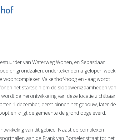
nhof
Ariëlle van Son -
entrum
Praktijk voor
ater
Massage,
e pagina
Energetische
therapie &
Bewustzijn
bestuurder van Waterweg Wonen, en Sebastiaan
Bekijk de pagina
goed en grondzaken, ondertekenden afgelopen week
e wooncomplexen Valkenhof-hoog en -laag wordt
Wonen het startsein om de sloopwerkzaamheden van
wordt de herontwikkeling van deze locatie zichtbaar
ten 1 december, eerst binnen het gebouw, later de
oopt en krijgt de gemeente de grond opgeleverd.
twikkeling van dit gebied. Naast de complexen
porthallen aan de Frank van Borselenstraat tot het