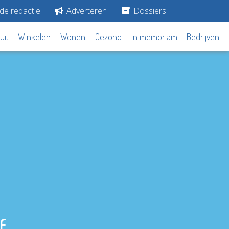
de redactie
Adverteren
Dossiers
Uit
Winkelen
Wonen
Gezond
In memoriam
Bedrijven
f