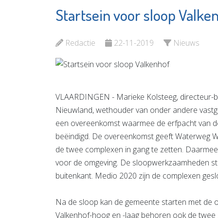
Startsein voor sloop Valke
De Witte
Partyc
Garantiemakelaars
Prikkew
Redactie
22-11-2019
Nieuws
Bekijk de pagina
Bekijk d
VLAARDINGEN - Marieke Kolsteeg, directeur-
Nieuwland, wethouder van onder andere vast
een overeenkomst waarmee de erfpacht van d
beëindigd. De overeenkomst geeft Waterweg 
de twee complexen in gang te zetten. Daarmee 
voor de omgeving. De sloopwerkzaamheden star
buitenkant. Medio 2020 zijn de complexen gesl
Na de sloop kan de gemeente starten met de on
Valkenhof-hoog en -laag behoren ook de twee s