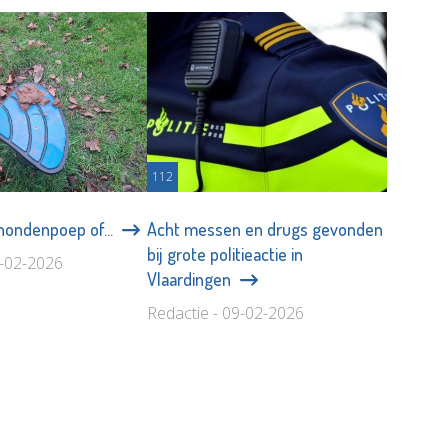
112
hondenpoep of...
Acht messen en drugs gevonden
bij grote politieactie in
3-02-2026
Vlaardingen
Redactie - 09-02-2026