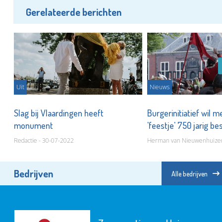
Gerelateerde berichten
Uit
Nieuws
Slag bij Vlaardingen heeft
Burgerinitiatief wil 
monument
'feestje' 750 jarig b
Redactie - 30-07-2022
Herman van Nieuwenhuizen
Bedrijven
Alle bedrijven