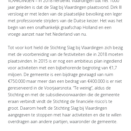
VLAARDINGEN – In 2018 herdenkt Vlaardingen dat het 1000
jaar geleden is dat de Slag bij Vlaardingen plaatsvond. Dirk III
versloeg er met leden van de plaatselijke bevolking een leger
met professionele strijders van de Duitse keizer. Het was het
begin van een onafhankelijk graafschap Holland en een
vroege aanzet naar het Nederland van nu.
Tot voor kort hield de Stichting Slag bij Vlaardingen zich bezig
met de voorbereiding van de festiviteiten die in 2018 moeten
plaatsvinden. In 2015 is er nog een ambitieus plan ingediend
voor activiteiten met een bijbehorende begroting van €1,7
miljoen. De gemeente is een bijdrage gevraagd van ruim
€750.000 maar meer dan een bedrag van €400.000 is er niet
gereserveerd in de Voorjaarsnota. “Te weinig”, aldus de
Stichting en met de subsidievoorwaarden die de gemeente
eraan verbindt vindt de Stichting de financiële risico’s te
groot. Daarom heeft de Stichting Slag bij Vlaardingen
aangegeven te stoppen met haar activiteiten en die te willen
overdragen aan andere partijen, waaronder de gemeente.