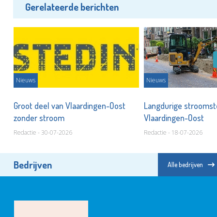
Gerelateerde berichten
Nieuws
Nieuws
Groot deel van Vlaardingen-Oost
Langdurige stroomsto
zonder stroom
Vlaardingen-Oost
Redactie - 30-07-2026
Redactie - 18-07-2026
Bedrijven
Alle bedrijven