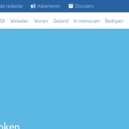
de redactie
Adverteren
Dossiers
Uit
Winkelen
Wonen
Gezond
In memoriam
Bedrijven
token