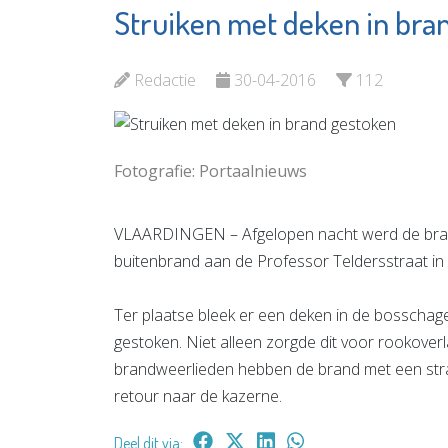
Struiken met deken in bra
Waterweg
De Wind
Wonen
Bekijk d
Redactie
30-04-2016
112
Bekijk de pagina
Fotografie: Portaalnieuws
VLAARDINGEN – Afgelopen nacht werd de brand
buitenbrand aan de Professor Teldersstraat in 
Ter plaatse bleek er een deken in de bosschages
gestoken. Niet alleen zorgde dit voor rookoverla
brandweerlieden hebben de brand met een stra
retour naar de kazerne.
Deel dit via: