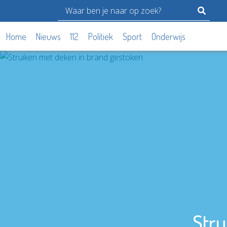
Home
Nieuws
112
Politiek
Sport
Onderwijs
Stru