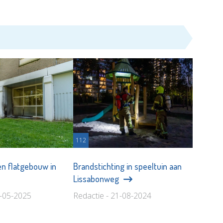
112
n flatgebouw in
Brandstichting in speeltuin aan
Lissabonweg
0-05-2025
Redactie - 21-08-2024