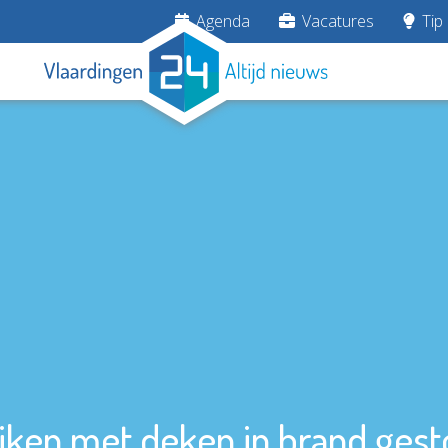
Agenda
Vacatures
Tip 
iken met deken in brand ges