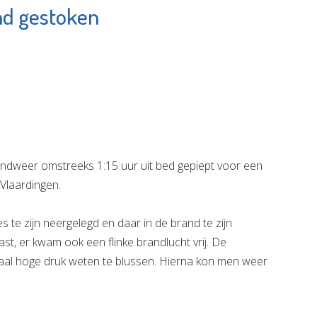
nd gestoken
wijzer
YORCOM
e pagina
Bekijk de pagina
weer omstreeks 1:15 uur uit bed gepiept voor een
Vlaardingen.
 te zijn neergelegd en daar in de brand te zijn
st, er kwam ook een flinke brandlucht vrij. De
al hoge druk weten te blussen. Hierna kon men weer