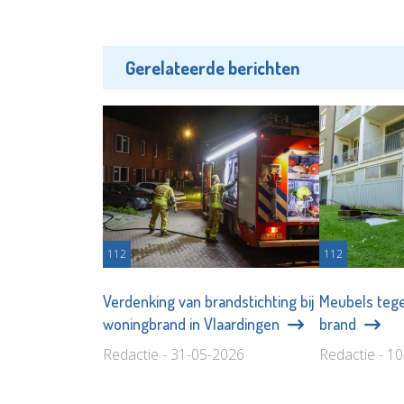
Gerelateerde berichten
112
112
Verdenking van brandstichting bij
Meubels tege
woningbrand in Vlaardingen
brand
Redactie - 31-05-2026
Redactie - 1